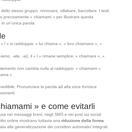
dello stesso gruppo: rinnovare, sillabare, barcollare. I testi
ano precisamente « chiamami » per illustrare questa
 in un’unica parola.
le
 « l » si raddoppia: « lui chiama », « loro chiamano », «
iamo, -ate, -ai), il « l » rimane semplice: « chiamare », «
complemento non cambia nulla al raddoppio: « chiamami »
hiama ».
vedibile. Pronunciare la parola ad alta voce fornisce
nsonanti.
chiamami » e come evitarli
usa nei messaggi brevi, negli SMS e nei post sui social
ritto online mostrano tuttavia una
riduzione della forma
lata alla generalizzazione dei correttori automatici integrati