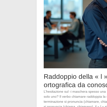
Raddoppio della « l »
ortografica da conos
L’hesitazione sul -i maschera spesso una 
solo uno? Il verbo chiamare raddoppia la
terminazione si pronuncia (chiamare, chia
si pronuncia (chiama, chiamano), il « l » s