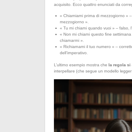
acquisito. Ecco quattro enunciati da cor
« Chiamiami prima di mezzogiorno » – 
mezzogiorno ».
« Tu mi chiami quando vuoi » – falso, l’
« Non mi chiami questo fine settimana 
chiamarmi ».
« Richiamami il tuo numero » – corretto,
dell’imperativo.
L’ultimo esempio mostra che
la regola si
interpellare (che segue un modello legger