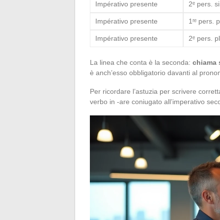
Impérativo presente
2ᵉ pers. s
Impérativo presente
1ʳᵉ pers. p
Impérativo presente
2ᵉ pers. pl
La linea che conta è la seconda:
chiama s
è anch’esso obbligatorio davanti al pron
Per ricordare l’astuzia per scrivere corre
verbo in -are coniugato all’imperativo se