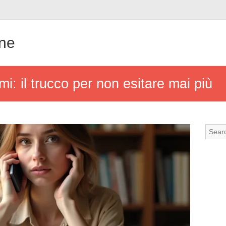
gne
: il trucco per non esitare mai più