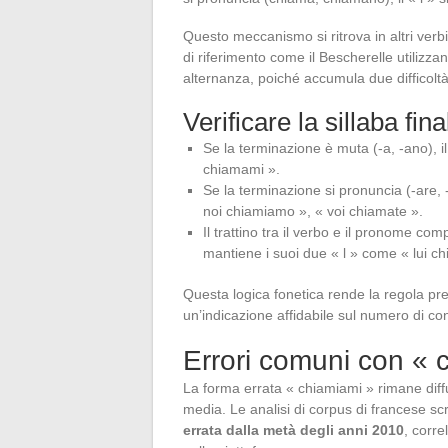
Questo meccanismo si ritrova in altri verbi 
di riferimento come il Bescherelle utilizz
alternanza, poiché accumula due difficoltà
Verificare la sillaba fina
Se la terminazione è muta (-a, -ano), il
chiamami ».
Se la terminazione si pronuncia (-are, -
noi chiamiamo », « voi chiamate ».
Il trattino tra il verbo e il pronome 
mantiene i suoi due « l » come « lui c
Questa logica fonetica rende la regola pre
un’indicazione affidabile sul numero di co
Errori comuni con « 
La forma errata « chiamiami » rimane diff
media. Le analisi di corpus di francese sc
errata dalla metà degli anni 2010
, corre