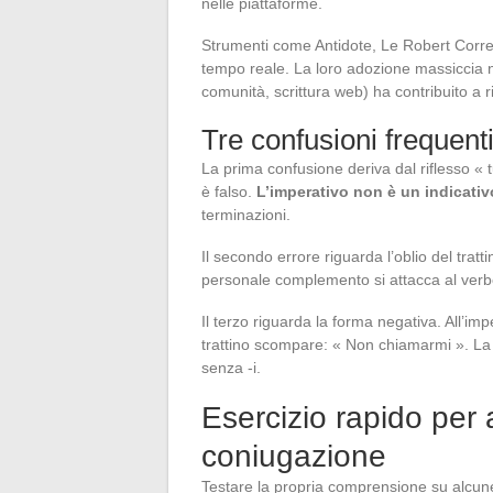
nelle piattaforme.
Strumenti come Antidote, Le Robert Corr
tempo reale. La loro adozione massiccia ne
comunità, scrittura web) ha contribuito a ri
Tre confusioni frequenti
La prima confusione deriva dal riflesso « tu 
è falso.
L’imperativo non è un indicati
terminazioni.
Il secondo errore riguarda l’oblio del trat
personale complemento si attacca al verbo 
Il terzo riguarda la forma negativa. All’imp
trattino scompare: « Non chiamarmi ». La 
senza -i.
Esercizio rapido per 
coniugazione
Testare la propria comprensione su alcune