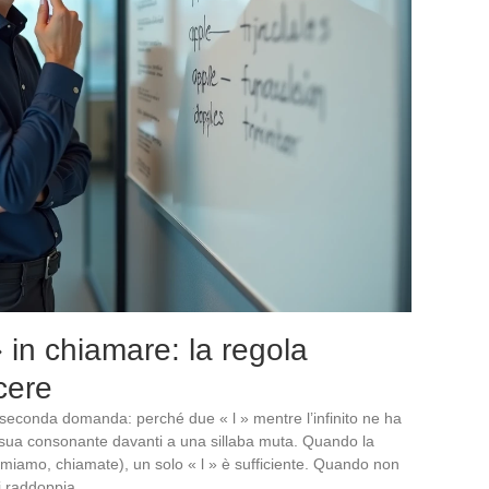
 in chiamare: la regola
cere
seconda domanda: perché due « l » mentre l’infinito ne ha
 sua consonante davanti a una sillaba muta. Quando la
miamo, chiamate), un solo « l » è sufficiente. Quando non
i raddoppia.