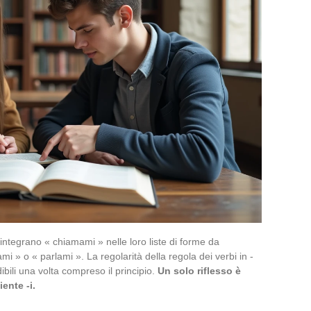
 integrano « chiamami » nelle loro liste di forme da
i » o « parlami ». La regolarità della regola dei verbi in -
ibili una volta compreso il principio.
Un solo riflesso è
iente -i.