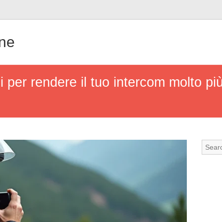
gne
i per rendere il tuo intercom molto pi