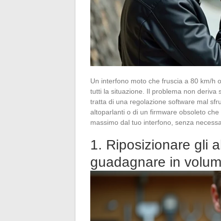
Un interfono moto che fruscia a 80 km/h o
tutti la situazione. Il problema non deriva
tratta di una regolazione software mal sfr
altoparlanti o di un firmware obsoleto che 
massimo dal tuo interfono, senza necessa
1. Riposizionare gli a
guadagnare in volu