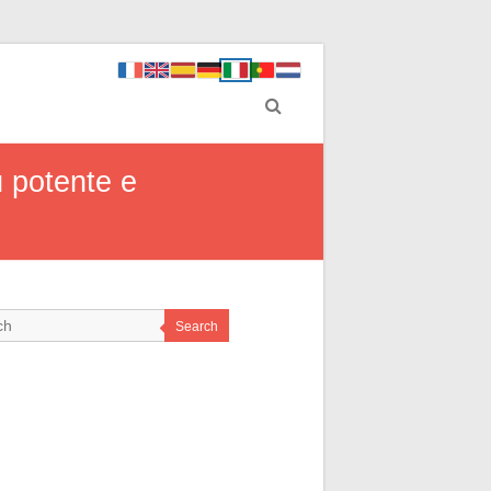
ù potente e
Search