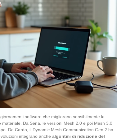
ggiornamenti software che migliorano sensibilmente la
re materiale. Da Sena, le versioni Mesh 2.0 e poi Mesh 3.0
uppo. Da Cardo, il Dynamic Mesh Communication Gen 2 ha
evoluzioni integrano anche
algoritmi di riduzione del