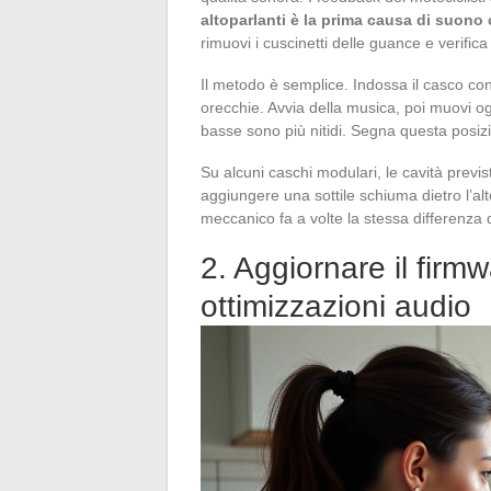
altoparlanti è la prima causa di suono
rimuovi i cuscinetti delle guance e verifica
Il metodo è semplice. Indossa il casco con 
orecchie. Avvia della musica, poi muovi ogni
basse sono più nitidi. Segna questa posizion
Su alcuni caschi modulari, le cavità previs
aggiungere una sottile schiuma dietro l’alt
meccanico fa a volte la stessa differenza 
2. Aggiornare il firm
ottimizzazioni audio