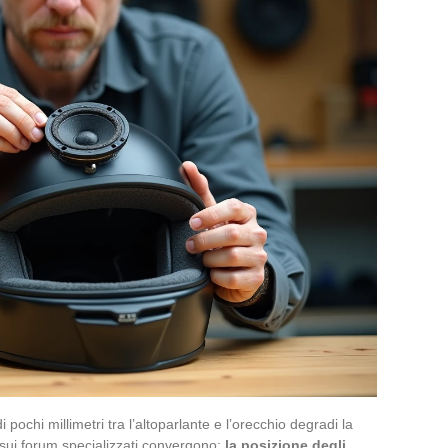
pochi millimetri tra l’altoparlante e l’orecchio degradi la
i sui forum specializzati convergono:
la posizione degli