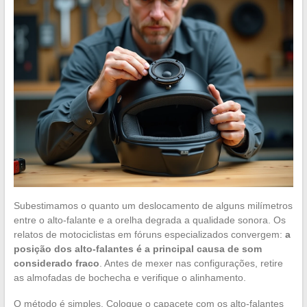
Subestimamos o quanto um deslocamento de alguns milímetros
entre o alto-falante e a orelha degrada a qualidade sonora. Os
relatos de motociclistas em fóruns especializados convergem:
a
posição dos alto-falantes é a principal causa de som
considerado fraco
. Antes de mexer nas configurações, retire
as almofadas de bochecha e verifique o alinhamento.
O método é simples. Coloque o capacete com os alto-falantes