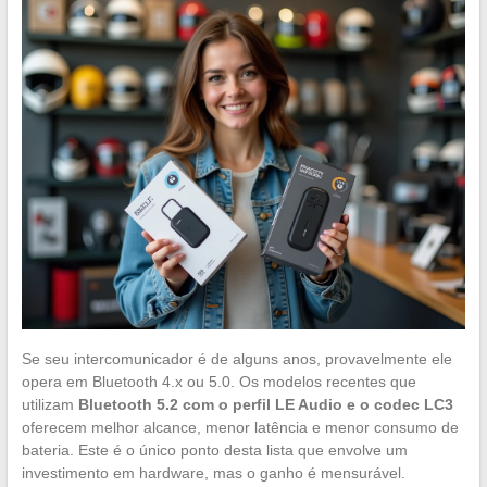
Se seu intercomunicador é de alguns anos, provavelmente ele
opera em Bluetooth 4.x ou 5.0. Os modelos recentes que
utilizam
Bluetooth 5.2 com o perfil LE Audio e o codec LC3
oferecem melhor alcance, menor latência e menor consumo de
bateria. Este é o único ponto desta lista que envolve um
investimento em hardware, mas o ganho é mensurável.