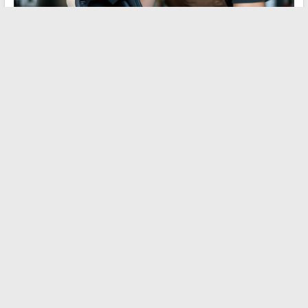
Os alto-falantes fornecidos com o intercomunicador são um
compromisso de tamanho e custo. Vários fabricantes oferecem
kits de substituição com transdutores mais largos ou mais finos,
dependendo do espaço disponível em seu capacete.
Um alto-
falante de diâmetro superior reproduz melhor os graves
e
proporciona uma sensação de volume mais rica sem aumentar
o nível.
Antes de comprar, meça a profundidade das cavidades do seu
capacete. Um alto-falante muito grosso cria um ponto de
pressão na orelha e se torna desconfortável após uma hora de
estrada. Os kits com almofadas integradas frequentemente
resolvem esse problema.