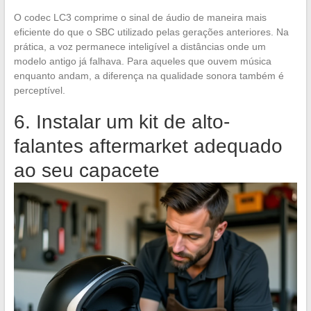
O codec LC3 comprime o sinal de áudio de maneira mais
eficiente do que o SBC utilizado pelas gerações anteriores. Na
prática, a voz permanece inteligível a distâncias onde um
modelo antigo já falhava. Para aqueles que ouvem música
enquanto andam, a diferença na qualidade sonora também é
perceptível.
6. Instalar um kit de alto-
falantes aftermarket adequado
ao seu capacete