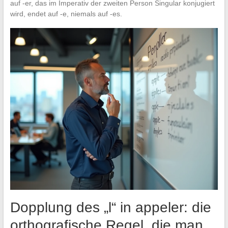
auf -er, das im Imperativ der zweiten Person Singular konjugiert
wird, endet auf -e, niemals auf -es.
Dopplung des „l“ in appeler: die
orthografische Regel, die man