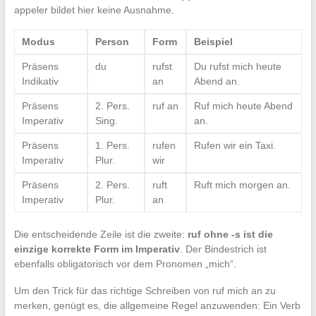
appeler bildet hier keine Ausnahme.
Modus
Person
Form
Beispiel
Präsens
du
rufst
Du rufst mich heute
Indikativ
an
Abend an.
Präsens
2. Pers.
ruf an
Ruf mich heute Abend
Imperativ
Sing.
an.
Präsens
1. Pers.
rufen
Rufen wir ein Taxi.
Imperativ
Plur.
wir
Präsens
2. Pers.
ruft
Ruft mich morgen an.
Imperativ
Plur.
an
Die entscheidende Zeile ist die zweite:
ruf ohne -s ist die
einzige korrekte Form im Imperativ
. Der Bindestrich ist
ebenfalls obligatorisch vor dem Pronomen „mich“.
Um den Trick für das richtige Schreiben von ruf mich an zu
merken, genügt es, die allgemeine Regel anzuwenden: Ein Verb