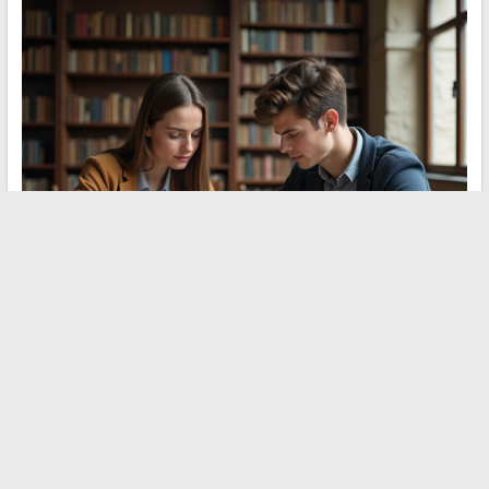
Die aktuellen Leitfäden für professionelles Schreiben integrieren
„ruf mich an“ in ihre Listen der zu beherrschenden Formen,
ebenso wie „schick mir“ oder „sprich mit mir“. Die
Regelmäßigkeit der Regel der Verben auf -er im Imperativ
macht diese Fälle vorhersehbar, sobald das Prinzip verstanden
ist.
Ein einziger Reflex genügt: Verb auf -er, Imperativ, kein -