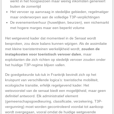
werkt in het hoogseizoen maar weinig inkomsten genereert
buiten de zomertijd
Het vervoer op aanvraag in stedelijke gebieden, regelmatiger
maar onderworpen aan de volledige T3P-verplichtingen
De evenementverhuur (huwelijken, beurzen), een nichemarkt
met hogere marges maar een beperkt volume
Het wetgevend kader dat momenteel in de Senaat wordt
besproken, zou deze balans kunnen wijzigen. Als de assimilatie
met kleine toeristentreinen werkelijkheid wordt,
zouden de
instapkosten voor toeristisch vervoer dalen
, maar
exploitanten die zich richten op stedelijk vervoer zouden onder
het huidige T3P-regime blijven vallen.
De goedgekeurde tuk-tuk in Frankrijk bevindt zich op het
kruispunt van verschillende logica’s: toeristische mobiliteit,
ecologische transitie, erfelijk regelgevend kader. Het
wetsvoorstel van de senaat biedt een mogelijkheid, maar geen
definitief antwoord. Elk administratief element
(gemeenschapsgoedkeuring, classificatie, verzekering, T3P-
vergunning) moet worden gecontroleerd voordat tot aankoop
wordt overgegaan, vooral omdat de huidige wetgevende