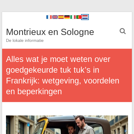
Montrieux en Sologne
De lokale informatie
Alles wat je moet weten over
goedgekeurde tuk tuk’s in
Frankrijk: wetgeving, voordelen
en beperkingen