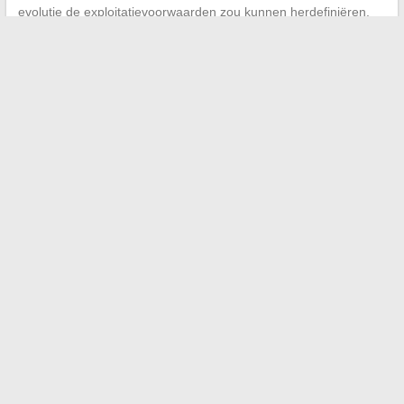
evolutie de exploitatievoorwaarden zou kunnen herdefiniëren.
←
Tips en inspiratie om uw interieur te transformeren met de
Vivez Décorez woninggids
De beste tips om nieuwe gastronomische restaurants bij u in