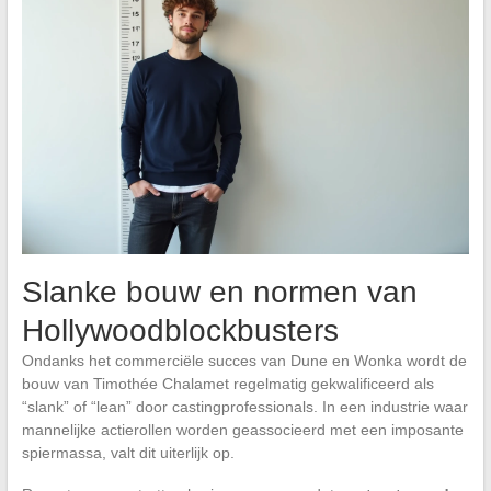
Slanke bouw en normen van
Hollywoodblockbusters
Ondanks het commerciële succes van Dune en Wonka wordt de
bouw van Timothée Chalamet regelmatig gekwalificeerd als
“slank” of “lean” door castingprofessionals. In een industrie waar
mannelijke actierollen worden geassocieerd met een imposante
spiermassa, valt dit uiterlijk op.