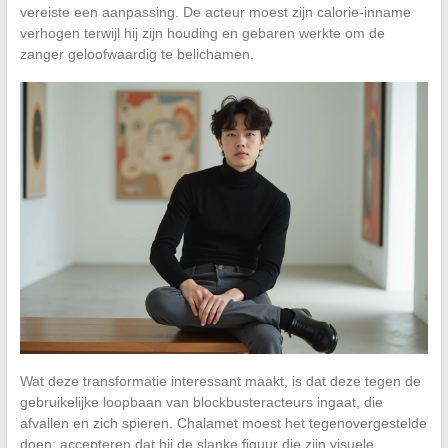
vereiste een aanpassing. De acteur moest zijn calorie-inname
verhogen terwijl hij zijn houding en gebaren werkte om de
zanger geloofwaardig te belichamen.
Wat deze transformatie interessant maakt, is dat deze tegen de
gebruikelijke loopbaan van blockbusteracteurs ingaat, die
afvallen en zich spieren. Chalamet moest het tegenovergestelde
doen: accepteren dat hij de slanke figuur die zijn visuele