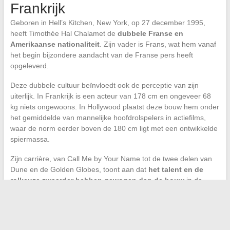
Frankrijk
Geboren in Hell’s Kitchen, New York, op 27 december 1995,
heeft Timothée Hal Chalamet de
dubbele Franse en
Amerikaanse nationaliteit
. Zijn vader is Frans, wat hem vanaf
het begin bijzondere aandacht van de Franse pers heeft
opgeleverd.
Deze dubbele cultuur beïnvloedt ook de perceptie van zijn
uiterlijk. In Frankrijk is een acteur van 178 cm en ongeveer 68
kg niets ongewoons. In Hollywood plaatst deze bouw hem onder
het gemiddelde van mannelijke hoofdrolspelers in actiefilms,
waar de norm eerder boven de 180 cm ligt met een ontwikkelde
spiermassa.
Zijn carrière, van Call Me by Your Name tot de twee delen van
Dune en de Golden Globes, toont aan dat
het talent en de
rolkeuze zwaarder hebben gewogen dan de bouw
in de
opbouw van zijn carrière. De filmografie van Chalamet omzeilt
de fysieke beperking in plaats van deze te ondergaan.
De komende jaren zal moeten blijken of deze koers houdbaar