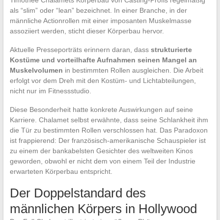
Timothée Chalamets Körperbau von Casting-Profis regelmäßig
als “slim” oder “lean” bezeichnet. In einer Branche, in der
männliche Actionrollen mit einer imposanten Muskelmasse
assoziiert werden, sticht dieser Körperbau hervor.
Aktuelle Presseporträts erinnern daran, dass
strukturierte
Kostüme und vorteilhafte Aufnahmen seinen Mangel an
Muskelvolumen
in bestimmten Rollen ausgleichen. Die Arbeit
erfolgt vor dem Dreh mit den Kostüm- und Lichtabteilungen,
nicht nur im Fitnessstudio.
Diese Besonderheit hatte konkrete Auswirkungen auf seine
Karriere. Chalamet selbst erwähnte, dass seine Schlankheit ihm
die Tür zu bestimmten Rollen verschlossen hat. Das Paradoxon
ist frappierend: Der französisch-amerikanische Schauspieler ist
zu einem der bankabelsten Gesichter des weltweiten Kinos
geworden, obwohl er nicht dem von einem Teil der Industrie
erwarteten Körperbau entspricht.
Der Doppelstandard des
männlichen Körpers in Hollywood