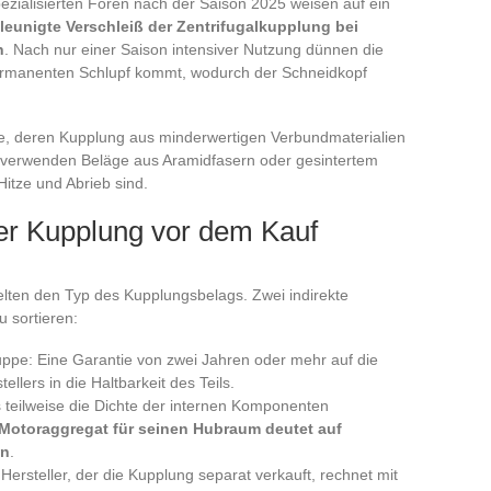
zialisierten Foren nach der Saison 2025 weisen auf ein
leunigte Verschleiß der Zentrifugalkupplung bei
n
. Nach nur einer Saison intensiver Nutzung dünnen die
permanenten Schlupf kommt, wodurch der Schneidkopf
te, deren Kupplung aus minderwertigen Verbundmaterialien
le verwenden Beläge aus Aramidfasern oder gesintertem
Hitze und Abrieb sind.
der Kupplung vor dem Kauf
lten den Typ des Kupplungsbelags. Zwei indirekte
u sortieren:
ruppe: Eine Garantie von zwei Jahren oder mehr auf die
llers in die Haltbarkeit des Teils.
teilweise die Dichte der internen Komponenten
 Motoraggregat für seinen Hubraum deutet auf
in
.
 Hersteller, der die Kupplung separat verkauft, rechnet mit