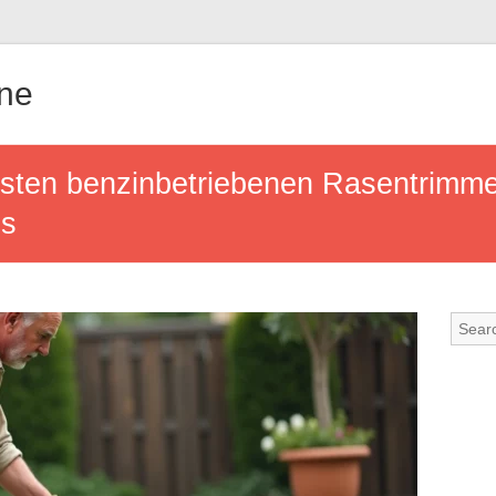
gne
sten benzinbetriebenen Rasentrimmer
us