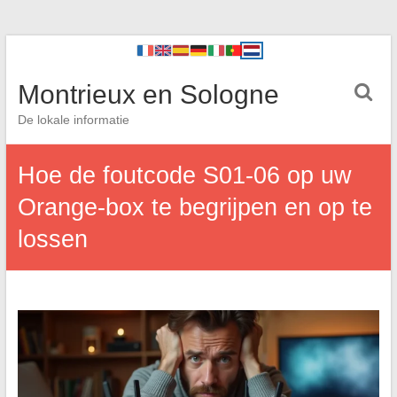
Montrieux en Sologne
De lokale informatie
Hoe de foutcode S01-06 op uw
Orange-box te begrijpen en op te
lossen