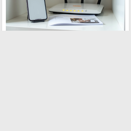
De code S01-06 duidt altijd op een lokaal verbindingsprobleem,
nooit op een probleem met de internetlijn.
Identificeren of de
verbinding via Wi-Fi, CPL of Ethernet loopt
blijft de eerste
relevante diagnosehandeling. Huishoudens die overstappen op
een directe bekabelde verbinding of een TV Extender merken in
de grote meerderheid van de gevallen dat deze fout definitief
verdwijnt.
←
Top 10 must-see activiteiten voor uw volgende reis
Achter de schermen van het privéleven van Anthony Favalli