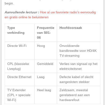
begin.
Aanvullende lectuur :
Hoe al uw favoriete radio's eenvoudig
en gratis online te beluisteren
Type
Frequentie
Hoofdoorzaak
verbinding
van S01-
06
Directe Wi-Fi
Hoog
Onvoldoende
bandbreedte voor HD/4K
TV-streaming
CPL (klassieke
Gemiddeld
Verlies van signaal op het
Liveplug)
elektriciteitsnet
Directe Ethernet
Laag
Defecte kabel of slecht
aangesloten stekker
TV Extender
Heel laag
Zeldzaam, meestal
(CPL + speciale
gerelateerd aan een
Wi-Fi)
hardwarefout