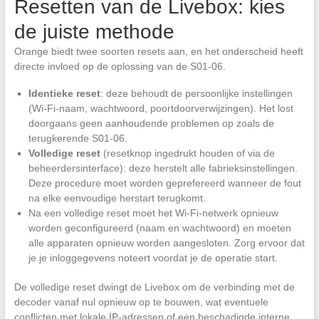
Resetten van de Livebox: kies
de juiste methode
Orange biedt twee soorten resets aan, en het onderscheid heeft
directe invloed op de oplossing van de S01-06.
Identieke reset
: deze behoudt de persoonlijke instellingen
(Wi-Fi-naam, wachtwoord, poortdoorverwijzingen). Het lost
doorgaans geen aanhoudende problemen op zoals de
terugkerende S01-06.
Volledige reset
(resetknop ingedrukt houden of via de
beheerdersinterface): deze herstelt alle fabrieksinstellingen.
Deze procedure moet worden geprefereerd wanneer de fout
na elke eenvoudige herstart terugkomt.
Na een volledige reset moet het Wi-Fi-netwerk opnieuw
worden geconfigureerd (naam en wachtwoord) en moeten
alle apparaten opnieuw worden aangesloten. Zorg ervoor dat
je je inloggegevens noteert voordat je de operatie start.
De volledige reset dwingt de Livebox om de verbinding met de
decoder vanaf nul opnieuw op te bouwen, wat eventuele
conflicten met lokale IP-adressen of een beschadigde interne