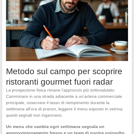
Metodo sul campo per scoprire
ristoranti gourmet fuori radar
La prospezione fisica rimane l’approccio più sottovalutato.
Camminare in una strada adiacente a un’arteria commerciale
principale, osservare il tasso di riempimento durante la
settimana all’ora di pranzo, leggere il menu esposto in vetrina:
questi segnali non ingannano.
Un menu che cambia ogni settimana segnala un
approvvigionamento fresco e un team di cucina coinvolto.