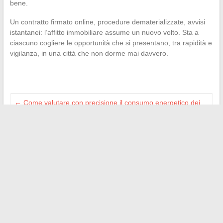
bene.
Un contratto firmato online, procedure dematerializzate, avvisi
istantanei: l’affitto immobiliare assume un nuovo volto. Sta a
ciascuno cogliere le opportunità che si presentano, tra rapidità e
vigilanza, in una città che non dorme mai davvero.
←
Come valutare con precisione il consumo energetico dei
vostri dispositivi elettronici quotidianamente
Come sfruttare al meglio le promozioni Mercedes presso i
concessionari nel 2024
→
Search