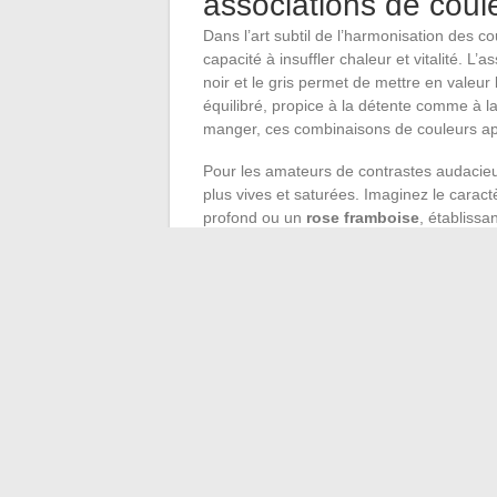
associations de coul
Dans l’art subtil de l’harmonisation des co
capacité à insuffler chaleur et vitalité. L’
noir et le gris permet de mettre en valeur
équilibré, propice à la détente comme à l
manger, ces combinaisons de couleurs app
Pour les amateurs de contrastes audacieu
plus vives et saturées. Imaginez le carac
profond ou un
rose framboise
, établissa
palette plus audacieuse pourront s’orient
espaces à la fois dynamiques et chaleureu
permanent.
Le
cercle chromatique
demeure l’outil i
safran avec habileté. Les nuances de bleu,
complémentaire qui met en exergue la lum
ou le vert plus intense peuvent compléter
fraîcheur printanière ou le foisonnement 
association son émotion : guidez-vous par
safran rayonne de mille feux.