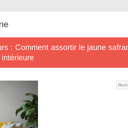
gne
rs : Comment assortir le jaune safran
intérieure