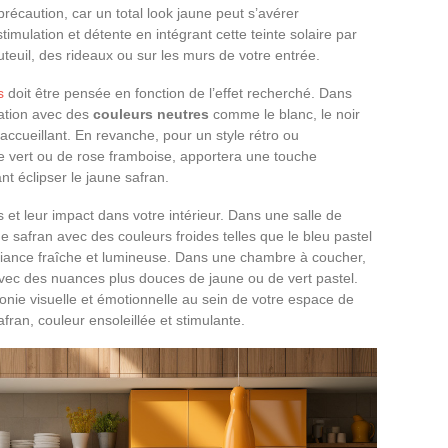
récaution, car un total look jaune peut s’avérer
timulation et détente en intégrant cette teinte solaire par
teuil, des rideaux ou sur les murs de votre entrée.
s
doit être pensée en fonction de l’effet recherché. Dans
iation avec des
couleurs neutres
comme le blanc, le noir
 accueillant. En revanche, pour un style rétro ou
de vert ou de rose framboise, apportera une touche
t éclipser le jaune safran.
s et leur impact dans votre intérieur. Dans une salle de
ne safran avec des couleurs froides telles que le bleu pastel
biance fraîche et lumineuse. Dans une chambre à coucher,
avec des nuances plus douces de jaune ou de vert pastel.
nie visuelle et émotionnelle au sein de votre espace de
afran, couleur ensoleillée et stimulante.