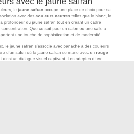
eurs avec le jaune safran
uleurs, le
jaune safran
occupe une place de choix pour sa
association avec des
couleurs neutres
telles que le blanc, le
 la profondeur du jaune safran tout en créant un cadre
a concentration. Que ce soit pour un salon ou une salle à
ortent une touche de sophistication et de modernité.
x, le jaune safran s’associe avec panache à des couleurs
tère d’un salon où le jaune safran se marie avec un
rouge
nt ainsi un dialogue visuel captivant. Les adeptes d’une
er vers un
bleu canard
ou un
vert céladon
, créant des
x, où le jaune safran agit comme un rayon de soleil
ncontournable pour ceux qui cherchent à assortir le jaune
 allant du pastel au bleu foncé, offrent un contraste
inosité du jaune safran. Dans un même élan, le vert pastel
 le jaune safran, pour une décoration qui évoque la
d’un jardin en été. À chaque nuance sa fonction, à chaque
 ces principes pour une décoration intérieure où le jaune