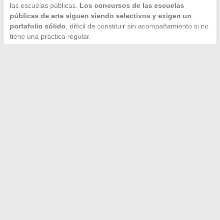
las escuelas públicas.
Los concursos de las escuelas
públicas de arte siguen siendo selectivos y exigen un
portafolio sólido
, difícil de constituir sin acompañamiento si no
tiene una práctica regular.
En cambio, algunas escuelas privadas aceptan a los candidatos
directamente después del bachillerato, con un primer año de
nivelación integrado en el curso. En este caso, una prepa
externa representa un costo adicional sin beneficio claro.
Plantee la pregunta a la escuela objetivo: ¿su jurado espera un
nivel de portafolio que solo una prepa permite alcanzar, o su
proceso de admisión evalúa el potencial más que la maestría
técnica?
La elección de una escuela artística se basa en datos
verificables, no en impresiones. Certificación RNCP del
programa deseado, acceso real a los talleres, política de
prácticas, metodología de las cifras de inserción: cada
respuesta obtenida reduce el riesgo de encontrarse, tres años
después, con un diploma que no abre las puertas esperadas.