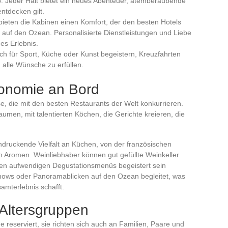
b. Jeder Halt bietet ein neues Abenteuer, atemberaubende
ntdecken gilt.
ieten die Kabinen einen Komfort, der den besten Hotels
 auf den Ozean. Personalisierte Dienstleistungen und Liebe
es Erlebnis.
ich für Sport, Küche oder Kunst begeistern, Kreuzfahrten
m alle Wünsche zu erfüllen.
tronomie an Bord
se, die mit den besten Restaurants der Welt konkurrieren.
aumen, mit talentierten Köchen, die Gerichte kreieren, die
ndruckende Vielfalt an Küchen, von der französischen
n Aromen. Weinliebhaber können gut gefüllte Weinkeller
n aufwendigen Degustationsmenüs begeistert sein
hows oder Panoramablicken auf den Ozean begleitet, was
amterlebnis schafft.
 Altersgruppen
e reserviert, sie richten sich auch an Familien, Paare und