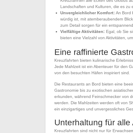
Kreuzfahrten alle Ecken des Globus a
Landschaften und Kulturen, die es zu e
Unvergleichlicher Komfort:
An Bord b
würdig ist, mit atemberaubendem Blick
zum Detail sorgen für ein entspannend
Vielfältige Aktivitäten:
Egal, ob Sie s
bieten eine Vielzahl von Aktivitäten, u
Eine raffinierte Gas
Kreuzfahrten bieten kulinarische Erlebnis
Jede Mahlzeit ist ein Abenteuer für den G
von den besuchten Häfen inspiriert sind.
Die Restaurants an Bord bieten eine beei
Gastronomie bis zu exotischen asiatische
erkunden, während Feinschmecker von de
werden. Die Mahlzeiten werden oft von S
ein einzigartiges und unvergessliches Ges
Unterhaltung für alle
Kreuzfahrten sind nicht nur für Erwachsen