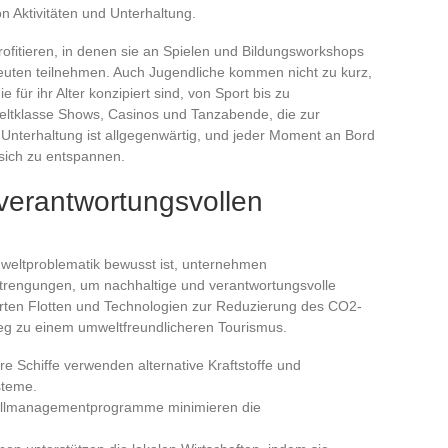
on Aktivitäten und Unterhaltung.
rofitieren, in denen sie an Spielen und Bildungsworkshops
hleuten teilnehmen. Auch Jugendliche kommen nicht zu kurz,
e für ihr Alter konzipiert sind, von Sport bis zu
eltklasse Shows, Casinos und Tanzabende, die zur
 Unterhaltung ist allgegenwärtig, und jeder Moment an Bord
sich zu entspannen.
verantwortungsvollen
mweltproblematik bewusst ist, unternehmen
trengungen, um nachhaltige und verantwortungsvolle
rten Flotten und Technologien zur Reduzierung des CO2-
g zu einem umweltfreundlicheren Tourismus.
e Schiffe verwenden alternative Kraftstoffe und
steme.
bfallmanagementprogramme minimieren die