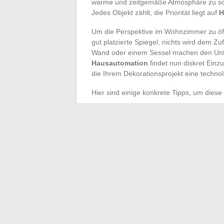
warme und zeitgemäße Atmosphäre zu scha
Jedes Objekt zählt, die Priorität liegt auf
H
Um die Perspektive im Wohnzimmer zu öf
gut platzierte Spiegel, nichts wird dem Zu
Wand oder einem Sessel machen den Unte
Hausautomation
findet nun diskret Einzu
die Ihrem Dekorationsprojekt eine technol
Hier sind einige konkrete Tipps, um diese
Setzen Sie auf nachhaltige Materialien
Fördern Sie den Dialog zwischen lok
Denken Sie multifunktional: modulare 
An der Schnittstelle von Inspirationen un
gestalten, das Ihnen entspricht. Weit en
Nachhaltigkeit zu Verbündeten Ihres Komf
darin bestand, einen Raum zu bewohnen, 