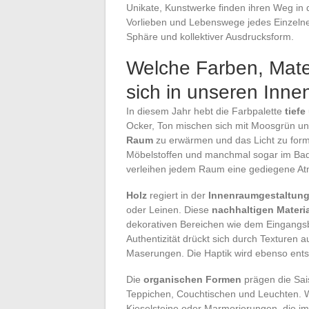
Unikate, Kunstwerke finden ihren Weg in 
Vorlieben und Lebenswege jedes Einzelnen.
Sphäre und kollektiver Ausdrucksform.
Welche Farben, Mate
sich in unseren Inn
In diesem Jahr hebt die Farbpalette
tiefe
Ocker, Ton mischen sich mit Moosgrün und
Raum
zu erwärmen und das Licht zu forme
Möbelstoffen und manchmal sogar im Bad
verleihen jedem Raum eine gediegene Atm
Holz
regiert in der
Innenraumgestaltun
oder Leinen. Diese
nachhaltigen Materia
dekorativen Bereichen wie dem Eingang
Authentizität drückt sich durch Texturen
Maserungen. Die Haptik wird ebenso entsc
Die
organischen Formen
prägen die Sais
Teppichen, Couchtischen und Leuchten. Was 
Kieselsteine oder Marmorierungen, die imm