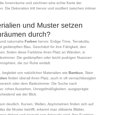
die Innenräume und zeichnen eine echte Karte der
 Die Dekoration tritt hervor und oszilliert zwischen intimer
rialien und Muster setzen
enräumen durch?
und naturnahe
Farben
hervor. Erdige Töne, Terrakotta,
 gedämpften Blau. Geschätzt für ihre Fähigkeit, den
n, finden diese Farbtöne ihren Platz an Wänden, in
ezimmer. Die gedämpften oder leicht pudrigen Nuancen
osphäre, die zur Ruhe einlädt.
g
, begleitet von natürlichen Materialien wie
Bambus
, Stein
lien
finden überall ihren Platz, auch in oft vernachlässigten
sbereich oder dem Badezimmer. Die Suche nach
 aus: rohes Aussehen, Unregelmäßigkeiten, ausgeprägte
heidend wie der Blick.
on deutlich. Kurven, Wellen, Asymmetrien finden sich auf
die Muster betrifft, erkennt man stilisierte Blätter,
er diskret und niemals rein dekorativ sind. Ihre Funktion