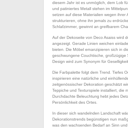
diesem Jahr ist es unmöglich, dem Lob f
und patiniertes Metall stehen im Mittelpu
setzen auf diese Materialien wegen ihrer 
strukturieren, ohne ihn jemals zu erdrü
Schlafzimmer, gewinnt an greifbarem Cha
Auf der Dekoseite von Deco Asaiss wird d
angezeigt. Gerade Linien weichen einladen
bieten. Die Möbel emanzipieren sich in d
geschwungene Couchtische, großzügige S
Design wird zum Synonym für Geselligkei
Die Farbpalette folgt dem Trend. Tiefes O
inspirieren eine natürliche und einhülle
zeitgenössischer Dekoration geschätzt w
Teppiche und Texturspiele installiert, die
Durchdachte Beleuchtung hebt jedes Detai
Persönlichkeit des Ortes.
In dieser sich wandelnden Landschaft wäc
Dekorationstrends begünstigen nun maßge
was den wachsenden Bedarf an Sinn und V