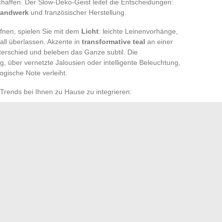
ffen. Der Slow-Deko-Geist leitet die Entscheidungen:
andwerk
und französischer Herstellung.
fnen, spielen Sie mit dem
Licht
: leichte Leinenvorhänge,
fall überlassen. Akzente in
transformative teal
an einer
rschied und beleben das Ganze subtil. Die
g, über vernetzte Jalousien oder intelligente Beleuchtung,
ogische Note verleiht.
 Trends bei Ihnen zu Hause zu integrieren:
 für eine verantwortungsvolle und langlebige Dekoration.
alem Handwerk und zeitgenössischem Design.
Möbel, integrierte Aufbewahrung.
d Alltag trägt jede Entscheidung dazu bei, ein Zuhause zu
tfernt von anonymen Diktaten werden Harmonie und
orts, und wenn in diesem Jahr der wahre Trend einfach
in dem man sich vollkommen selbst fühlt?