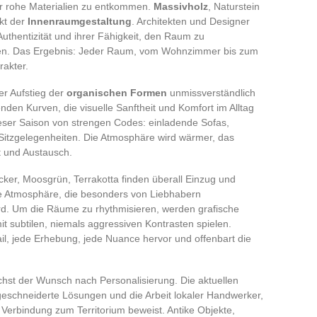
ür rohe Materialien zu entkommen.
Massivholz
, Naturstein
nkt der
Innenraumgestaltung
. Architekten und Designer
Authentizität und ihrer Fähigkeit, den Raum zu
cken. Das Ergebnis: Jeder Raum, vom Wohnzimmer bis zum
rakter.
er Aufstieg der
organischen Formen
unmissverständlich
den Kurven, die visuelle Sanftheit und Komfort im Alltag
ieser Saison von strengen Codes: einladende Sofas,
itzgelegenheiten. Die Atmosphäre wird wärmer, das
t und Austausch.
cker, Moosgrün, Terrakotta finden überall Einzug und
nde Atmosphäre, die besonders von Liebhabern
ird. Um die Räume zu rhythmisieren, werden grafische
 mit subtilen, niemals aggressiven Kontrasten spielen.
l, jede Erhebung, jede Nuance hervor und offenbart die
hst der Wunsch nach Personalisierung. Die aktuellen
schneiderte Lösungen und die Arbeit lokaler Handwerker,
erbindung zum Territorium beweist. Antike Objekte,