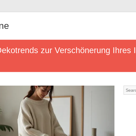
gne
ekotrends zur Verschönerung Ihres I